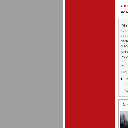
Land
Lage
Die
häuf
oder
fac
tra
die
Feuc
Eine
hier
Bo
Ka
Ku
Ne