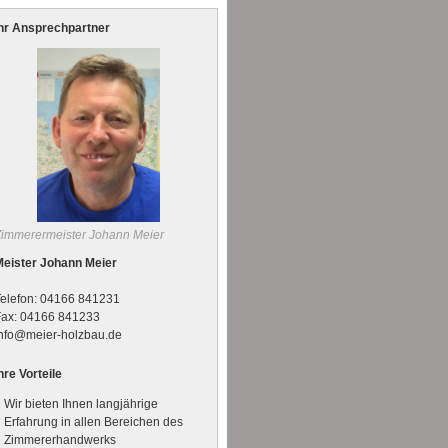
Ihr Ansprechpartner
Zimmerermeister Johann Meier
Meister Johann Meier
Telefon: 04166 841231
Fax: 04166 841233
info@meier-holzbau.de
hre Vorteile
Wir bieten Ihnen langjährige
Erfahrung in allen Bereichen des
Zimmererhandwerks