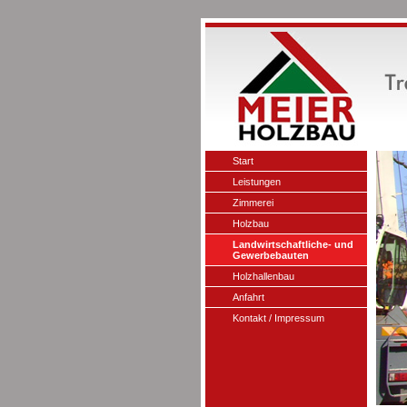
Start
Leistungen
Zimmerei
Holzbau
Landwirtschaftliche- und
Gewerbebauten
Holzhallenbau
Anfahrt
Kontakt / Impressum