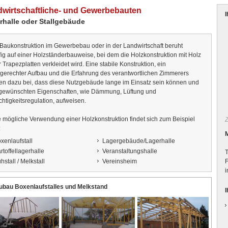
wirtschaftliche- und Gewerbebauten
rhalle oder Stallgebäude
 Baukonstruktion im Gewerbebau oder in der Landwirtschaft beruht
ig auf einer Holzständerbauweise, bei dem die Holzkonstruktion mit Holz
 Trapezplatten verkleidet wird. Eine stabile Konstruktion, ein
hgerechter Aufbau und die Erfahrung des verantwortlichen Zimmerers
gen dazu bei, dass diese Nutzgebäude lange im Einsatz sein können und
 gewünschten Eigenschaften, wie Dämmung, Lüftung und
htigkeitsregulation, aufweisen.
 mögliche Verwendung einer Holzkonstruktion findet sich zum Beispiel
:
xenlaufstall
Lagergebäude/Lagerhalle
rtoffellagerhalle
Veranstaltungshalle
hstall / Melkstall
Vereinsheim
ubau Boxenlaufstalles und Melkstand
I