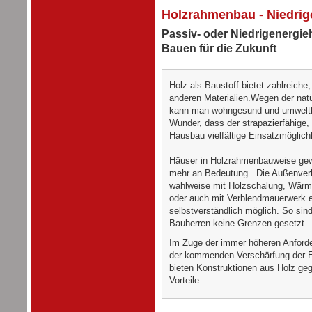
Holzrahmenbau - Niedrig
Passiv- oder Niedrigenergi
Bauen für die Zukunft
Holz als Baustoff bietet zahlreiche,
anderen Materialien.Wegen der nat
kann man wohngesund und umweltbe
Wunder, dass der strapazierfähige
Hausbau vielfältige Einsatzmöglichk
Häuser in Holzrahmenbauweise gew
mehr an Bedeutung. Die Außenverk
wahlweise mit Holzschalung, Wä
oder auch mit Verblendmauerwerk e
selbstverständlich möglich. So si
Bauherren keine Grenzen gesetzt.
Im Zuge der immer höheren Anfor
der kommenden Verschärfung der E
bieten Konstruktionen aus Holz ge
Vorteile.