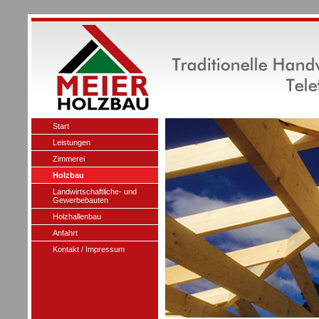
Start
Leistungen
Zimmerei
Holzbau
Landwirtschaftliche- und
Gewerbebauten
Holzhallenbau
Anfahrt
Kontakt / Impressum