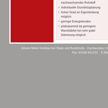
nachwachsender Rohstoff
individuelle Grundrissplanung
hoher Grad an Eigenleistung
möglich
geringe Energiekosten
platzsparend da geringere
Wandstärke bei sehr guter
Dämmung möglich
Johann Meier Holzbau bei Stade und Buxtehude - Dachausbau | H
Fax:
04166 841233
E-Mai